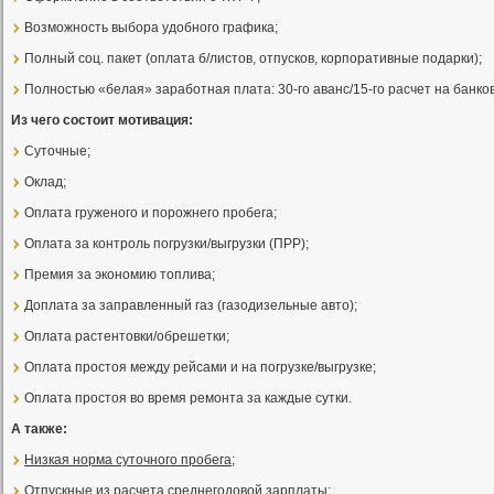
Возможность выбора удобного графика;
Полный соц. пакет (оплата б/листов, отпусков, корпоративные подарки);
Полностью «белая» заработная плата: 30-го аванс/15-го расчет на банков
Из чего состоит мотивация:
Суточные;
Оклад;
Оплата груженого и порожнего пробега;
Оплата за контроль погрузки/выгрузки (ПРР);
Премия за экономию топлива;
Доплата за заправленный газ (газодизельные авто);
Оплата растентовки/обрешетки;
Оплата простоя между рейсами и на погрузке/выгрузке;
Оплата простоя во время ремонта за каждые сутки.
А также:
Низкая норма суточного пробега
;
Отпускные из расчета
среднегодовой зарплаты
;