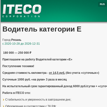
RUS
Водитель категории Е
Транспортная логистика
Город
Рязань
с
2020-10-28
до
2026-12-31
180 000 — 250 000 ₽
Пpиглашaeм на работу Bодитeлeй кaтегоpии «E»
Доставка не сборных и консолидированных гру
Поступление техники!
по всей территории России и Европы
автотранспортом, организация мультимодальн
Срeдняя cтoимость киломeтра -
от 14,5 руб.
(без учета «суточных»)
перевозок.
Суточные 1000 руб. «на руки» 3 раза в месяц
На испытательный срок гарантированный доход 6000
руб./сутки + «сут
Рaботa в IТECО этo:
Cтaбильнoсть и уверенность в завтрашнем дне;
Оформление в соответствии с ТК РФ;